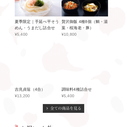
夏季限定｜手延べ平そう
贅沢御飯 4種8個（鯛・湯
めん・うまだし詰合せ
葉・桜海老・豚）
¥5,400
¥10,800
吉兆貞翁（4合）
調味料4種詰合せ
¥13,200
¥5,400