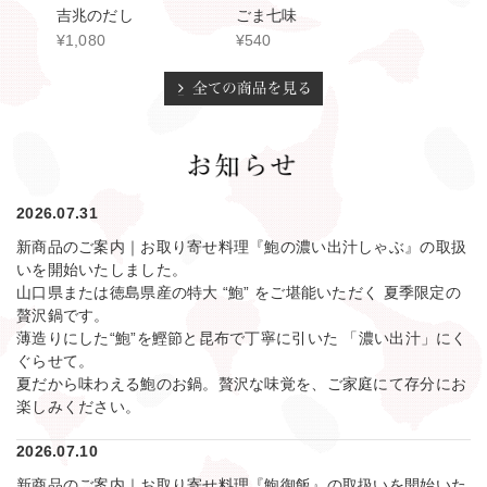
2026.07.10
新商品のご案内｜お取り寄せ料理『鮑御飯』の取扱いを開始いた
しました。
昨年から、よりお店の味に近づけ、“煮鮑”、“炙り鮑”、“揚げ鮑”の
3種の鮑、野菜のトッピング、出汁あんと、味わいの変化が楽し
い、と好評の御飯です。
嵐山本店の人気懐石料理「鮑御飯」を、ご自宅でもお楽しみいた
だきたく、お米、出汁、鮑をセットにしてお届けします。
2026.07.03
新商品のご案内｜お取り寄せ料理『鰻の夏すき鍋』の取扱いを開
始いたしました。
“鰻”と言えば、蒲焼が定番ですが、京都では「鰻鍋」や「鰻雑
炊」なども人気の料理です。
炭火で芳ばしく焼いてから、ふっくらと蒸し上げた上質の「鰻白
焼」を、醤油味の「わりした」でさっと炊いて、 特製の「玉子
芋」をまとわせていただく、京都吉兆オリジナルの「鰻鍋」をご
用意しました。
今年も酷暑の夏となりそうです。ご家族やお仲間と共に、夏の疲