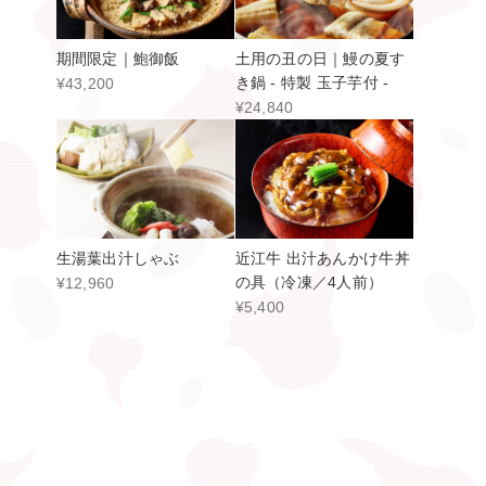
期間限定｜鮑御飯
土用の丑の日｜鰻の夏す
き鍋 - 特製 玉子芋付 -
¥43,200
¥24,840
生湯葉出汁しゃぶ
近江牛 出汁あんかけ牛丼
の具（冷凍／4人前）
¥12,960
¥5,400
ふわトロ親子丼の具（冷
凍／5人前）