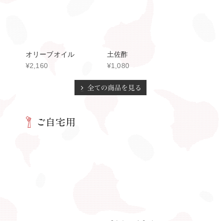
いぶし鴨
【京都限定】本さざなみ
煮［柔らかめ］
¥10,800
¥1,080
うま味醤油
京兆梅干
¥1,296
¥1,512