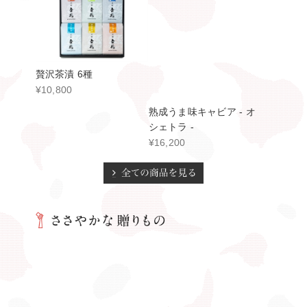
調味料3種詰合せ（土佐
にゅうめん 詰合せ
酢・おろしぽん酢・うま
¥3,672
だし）
¥3,564
丹波黒甘納豆 (3袋入)
おじゃこと生姜の甘煮 詰