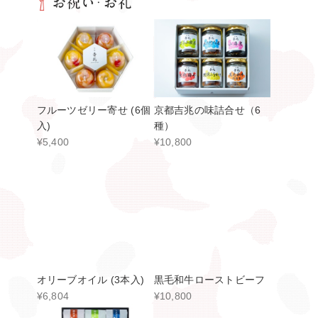
フルーツゼリー寄せ (6個
京都吉兆の味詰合せ（6
入)
種）
¥5,400
¥10,800
黒毛和牛ローストビーフ
オリーブオイル (3本入)
¥10,800
¥6,804
贅沢茶漬 6種
熟成うま味キャビア - オ
シェトラ -
¥10,800
¥16,200