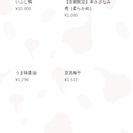
吉兆のだし
ごま七味
¥1,080
¥540
2026.07.31
新商品のご案内｜お取り寄せ料理『鮑の濃い出汁しゃぶ』の取扱
いを開始いたしました。
山口県または徳島県産の特大 “鮑” をご堪能いただく 夏季限定の
贅沢鍋です。
薄造りにした“鮑”を鰹節と昆布で丁寧に引いた 「濃い出汁」にく
ぐらせて。
夏だから味わえる鮑のお鍋。贅沢な味覚を、ご家庭にて存分にお
楽しみください。