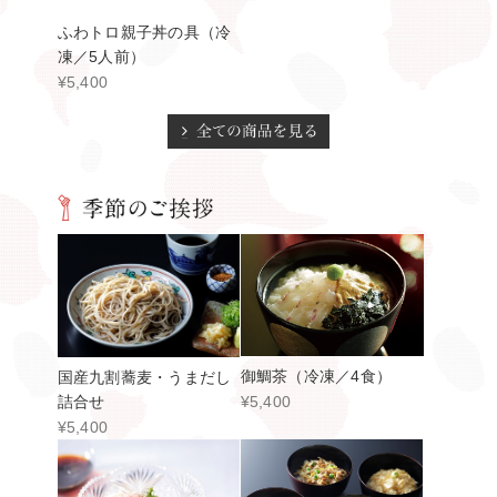
¥5,400
御鯛茶（冷凍／4食）
国産九割蕎麦・うまだし
詰合せ
¥5,400
¥5,400