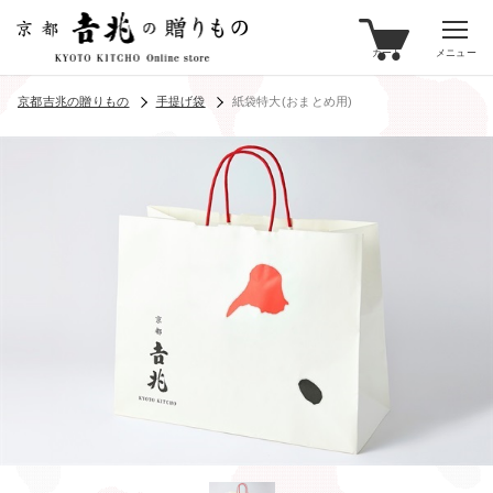
カート
メニュー
京都吉兆の贈りもの
手提げ袋
紙袋特大(おまとめ用)