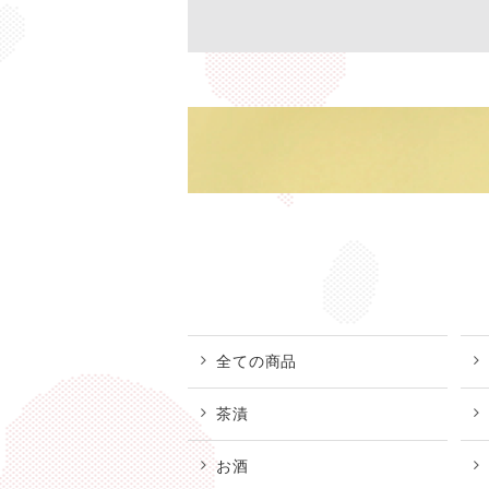
全ての商品
茶漬
お酒