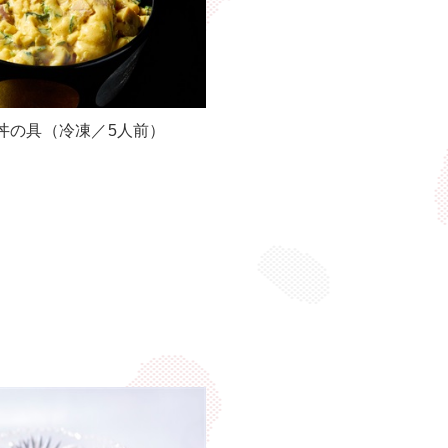
丼の具（冷凍／5人前）