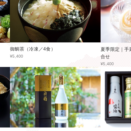
御鯛茶（冷凍／4食）
夏季限定｜手
¥5,400
合せ
¥5,400