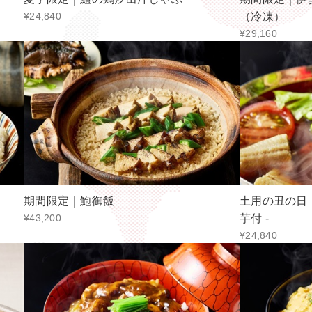
¥24,840
（冷凍）
¥29,160
期間限定｜鮑御飯
土用の丑の日｜
¥43,200
芋付 -
¥24,840