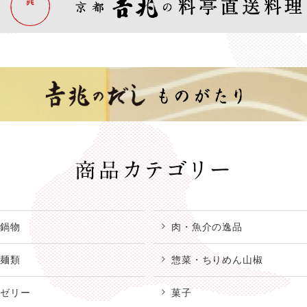
鍋物
肉・魚介の逸品
麺類
惣菜・ちりめん山椒
ゼリー
菓子