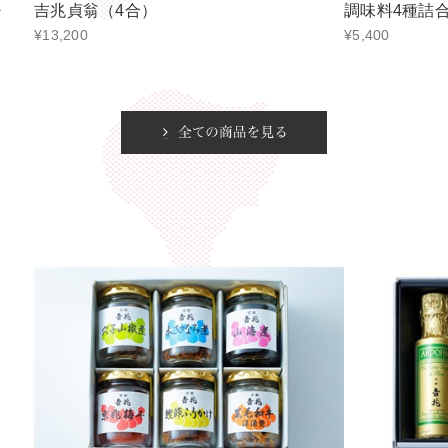
・
吉兆貞翁（4合）
調味料4種詰
¥13,200
¥5,400