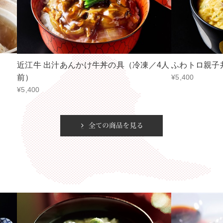
近江牛 出汁あんかけ牛丼の具（冷凍／4人
ふわトロ親子
前）
¥5,400
¥5,400