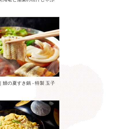
鰻の夏すき鍋 - 特製 玉子