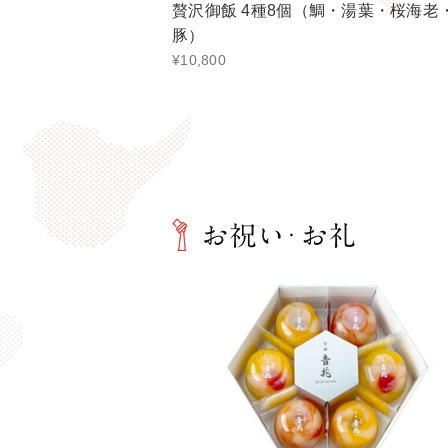
贅沢御飯 4種8個（鯛・湯葉・桜海老
豚）
¥10,800