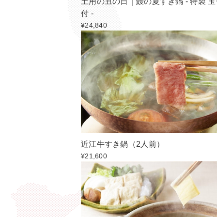
土用の丑の日｜鰻の夏すき鍋 - 特製 
付 -
¥24,840
近江牛すき鍋（2人前）
¥21,600