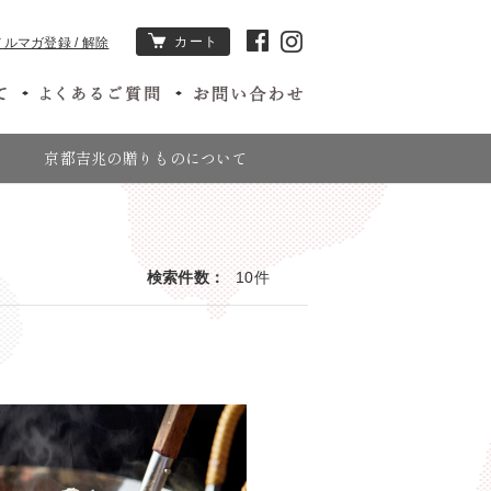
カート
メルマガ登録 / 解除
京都吉兆の贈りものについて
検索件数
10
件