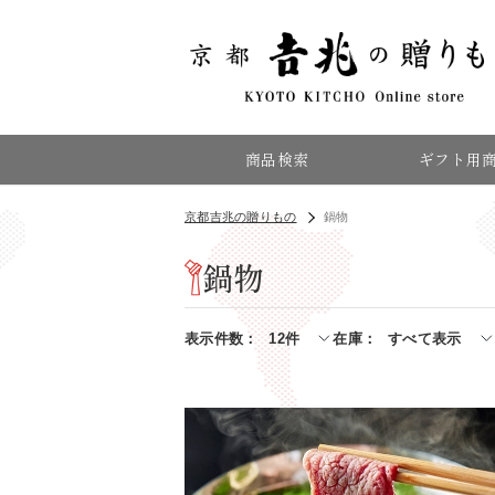
商品検索
ギフト用
京都吉兆の贈りもの
鍋物
鍋物
表示件数
12件
在庫
すべて表示