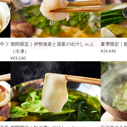
江牛フ
期間限定｜伊勢海老と湯葉の出汁しゃぶ
夏季限定｜
（冷凍）
¥24,840
¥29,160