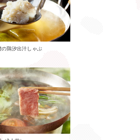
鱧の鶏汐出汁しゃぶ