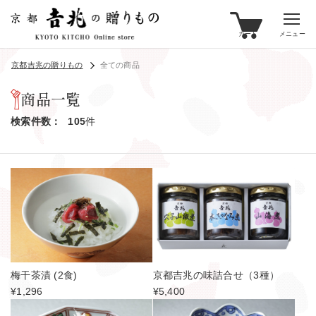
カート
メニュー
京都吉兆の贈りもの
全ての商品
商品一覧
検索件数
105
件
梅干茶漬 (2食)
京都吉兆の味詰合せ（3種）
¥1,296
¥5,400