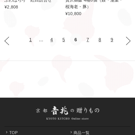
ふわほろり 紅白詰合せ
贅沢御飯 4種8個（鰻・湯葉・
桜海老・豚）
¥2,808
¥10,800
1
…
4
5
6
7
8
9
TOP
商品一覧