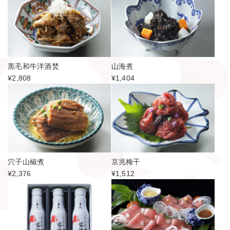
黒毛和牛洋酒焚
山海煮
¥2,808
¥1,404
穴子山椒煮
京兆梅干
¥2,376
¥1,512